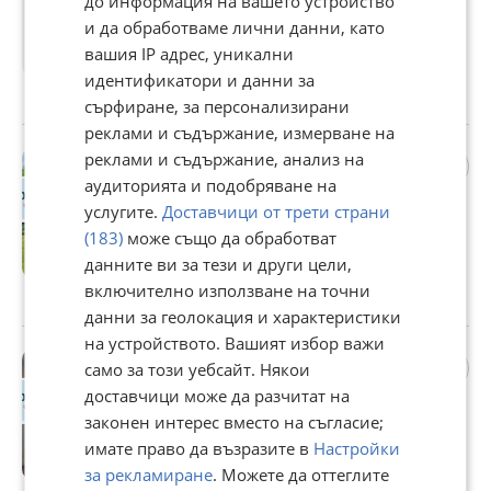
до информация на вашето устройство
92 400 €
и да обработваме лични данни, като
180 718,69 лв
вашия IP адрес, уникални
Цената е с включен ДДС
идентификатори и данни за
с. Белащица, Пловдив, 31 юли
сърфиране, за персонализирани
реклами и съдържание, измерване на
Продава КЪЩА, с. Нови
реклами и съдържание, анализ на
извор, област Пловдив
аудиторията и подобряване на
149 000 €
услугите.
Доставчици от трети страни
(183)
може също да обработват
291 418,67 лв
данните ви за тези и други цели,
Не се начислява ДДС
включително използване на точни
с. Нови извор, Пловдив, 30 юли
данни за геолокация и характеристики
на устройството. Вашият избор важи
Продава 2-СТАЕН, гр.
само за този уебсайт. Някои
Асеновград, област
доставчици може да разчитат на
Пловдив
законен интерес вместо на съгласие;
106 700 €
имате право да възразите в
Настройки
208 687,06 лв
за рекламиране
. Можете да оттеглите