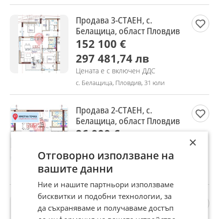
Продава 3-СТАЕН, с.
Белащица, област Пловдив
152 100 €
297 481,74 лв
Цената е с включен ДДС
с. Белащица, Пловдив, 31 юли
Продава 2-СТАЕН, с.
Белащица, област Пловдив
96 000 €
×
187 759,68 лв
Отговорно използване на
Цената е с включен ДДС
вашите данни
с. Белащица, Пловдив, 31 юли
Ние и нашите партньори използваме
бисквитки и подобни технологии, за
Продава 2-СТАЕН, с.
да съхраняваме и получаваме достъп
Белащица, област Пловдив