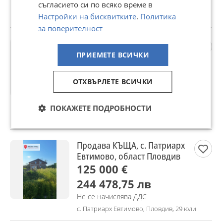
Не се начислява ДДС
съгласието си по всяко време в
гр. Асеновград, Пловдив, 29 юли
Настройки на бисквитките
.
Политика
за поверителност
Продава 3-СТАЕН, гр.
Асеновград, област
ПРИЕМЕТЕ ВСИЧКИ
Пловдив
132 000 €
ОТХВЪРЛЕТЕ ВСИЧКИ
258 169,56 лв
Не се начислява ДДС
ПОКАЖЕТЕ ПОДРОБНОСТИ
гр. Асеновград, Пловдив, 29 юли
Продава КЪЩА, с. Патриарх
Евтимово, област Пловдив
125 000 €
244 478,75 лв
Не се начислява ДДС
с. Патриарх Евтимово, Пловдив, 29 юли